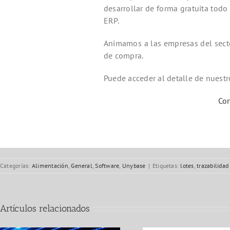
desarrollar de forma gratuita tod
ERP.
Animamos a las empresas del secto
de compra.
Puede acceder al detalle de nuest
Co
Categorías:
Alimentación
,
General
,
Software
,
Unybase
|
Etiquetas:
lotes
,
trazabilidad
Artículos relacionados