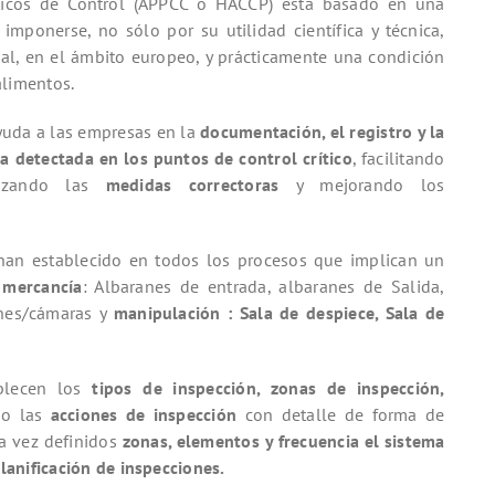
ríticos de Control (APPCC ó HACCP) está basado en una
mponerse, no sólo por su utilidad científica y técnica,
gal, en el ámbito europeo, y prácticamente una condición
alimentos.
yuda a las empresas en la
documentación, el registro y la
ia detectada en los puntos de control crítico
, facilitando
lizando las
medidas correctoras
y mejorando los
an establecido en todos los procesos que implican un
 mercancía
: Albaranes de entrada, albaranes de Salida,
nes/cámaras y
manipulación : Sala de despiece, Sala de
blecen los
tipos de inspección, zonas de inspección,
mo las
acciones de inspección
con detalle de forma de
Una vez definidos
zonas, elementos y frecuencia el sistema
anificación de inspecciones.