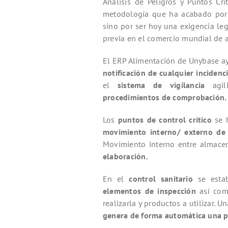
Análisis de Peligros y Puntos C
metodología que ha acabado por i
sino por ser hoy una exigencia le
previa en el comercio mundial de 
El ERP Alimentación de Unybase a
notificación de cualquier incidenc
el
sistema de vigilancia
agi
procedimientos de comprobación.
Los
puntos de control crítico
se h
movimiento interno/ externo
de
Movimiento interno entre almace
elaboración.
En el
control sanitario
se esta
elementos de inspección
así co
realizarla y productos a utilizar. 
genera de forma automática una pl