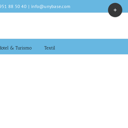
Toggle
 951 88 50 40
|
info@unybase.com
Sliding
Bar
Area
Hotel & Turismo
Textil