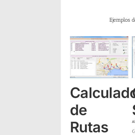
Ejemplos d
Calculador de Rutas
Control Sanitario
Alimentación
Distribución
Alimentación
Instalación
Textil
Vehículos
Calculad
de
Rutas
A
C