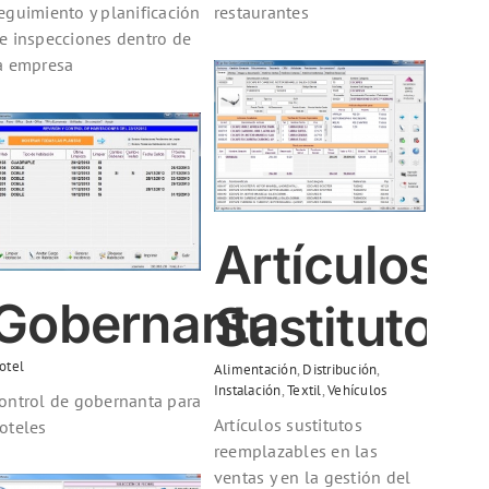
eguimiento y planificación
restaurantes
e inspecciones dentro de
a empresa
Artículos Sustitutos
Alimentación
Distribución
Instalación
Textil
Vehículos
Artículos
Gobernanta
Sustitutos
otel
Alimentación
,
Distribución
,
Instalación
,
Textil
,
Vehículos
ontrol de gobernanta para
Artículos sustitutos
oteles
reemplazables en las
ventas y en la gestión del