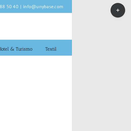
Toggle
 88 50 40
|
info@unybase.com
Sliding
Bar
Area
Hotel & Turismo
Textil