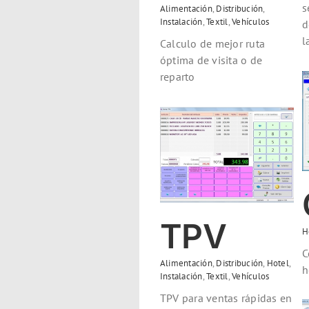
s
Alimentación
,
Distribución
,
Instalación
,
Textil
,
Vehículos
d
l
Calculo de mejor ruta
óptima de visita o de
reparto
Gobernanta
Hotel
TPV
Alimentación
Distribución
Hotel
Instalación
Textil
Vehículos
TPV
H
C
Alimentación
,
Distribución
,
Hotel
,
h
Instalación
,
Textil
,
Vehículos
TPV para ventas rápidas en