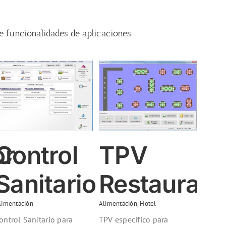
e funcionalidades de aplicaciones
TPV Restaurantes
Alimentación
Hotel
or
Control
TPV
Sanitario
Restaurant
limentación
Alimentación
,
Hotel
ontrol Sanitario para
TPV específico para