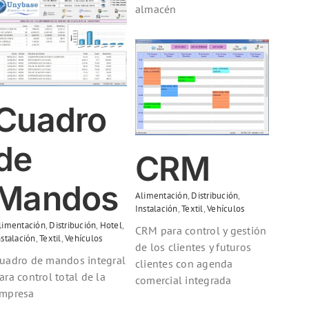
almacén
CRM
Cuadro
Alimentación
Distribución
Instalación
Textil
Vehículos
de
CRM
Mandos
Alimentación
,
Distribución
,
Instalación
,
Textil
,
Vehículos
limentación
,
Distribución
,
Hotel
,
CRM para control y gestión
nstalación
,
Textil
,
Vehículos
de los clientes y futuros
uadro de mandos integral
clientes con agenda
ara control total de la
comercial integrada
mpresa