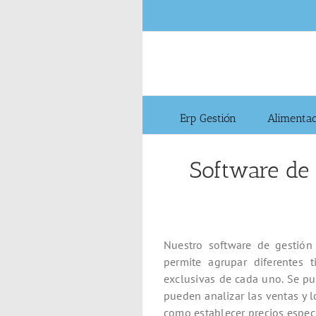
Saltar
al
contenido
Erp Gestión
Alimenta
Software de 
Nuestro software de gestión 
permite agrupar diferentes t
exclusivas de cada uno. Se pu
pueden analizar las ventas y 
como establecer precios espec