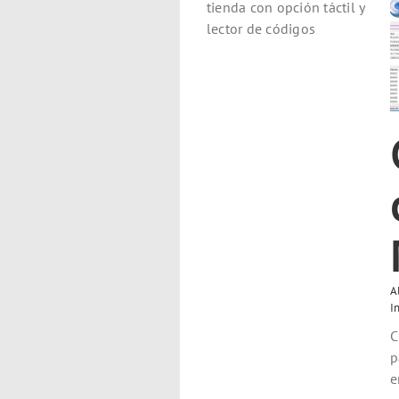
tienda con opción táctil y
lector de códigos
Cuadro de Mandos
Alimentación
Distribución
Hotel
Instalación
Textil
Vehículos
A
I
C
p
e