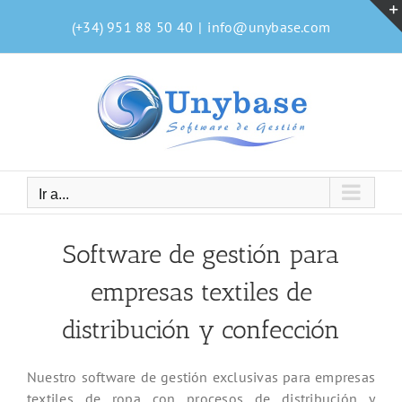
Saltar
(+34) 951 88 50 40
|
info@unybase.com
al
contenido
Ir a...
Software de gestión para
empresas textiles de
distribución y confección
Nuestro software de gestión exclusivas para empresas
textiles de ropa con procesos de distribución y