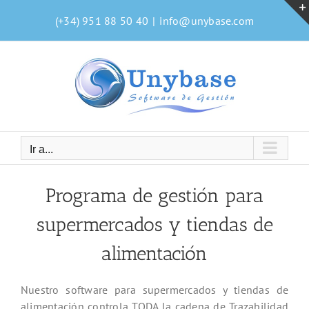
Saltar
(+34) 951 88 50 40
|
info@unybase.com
al
contenido
Ir a...
Programa de gestión para
supermercados y tiendas de
alimentación
Nuestro software para supermercados y tiendas de
alimentación controla TODA la cadena de Trazabilidad