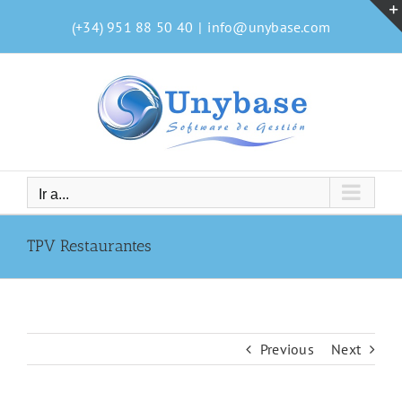
Saltar
(+34) 951 88 50 40
|
info@unybase.com
al
contenido
Ir a...
TPV Restaurantes
Previous
Next