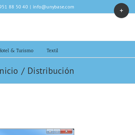
Toggle
 951 88 50 40
|
info@unybase.com
Sliding
Bar
Area
Hotel & Turismo
Textil
Inicio
Distribución