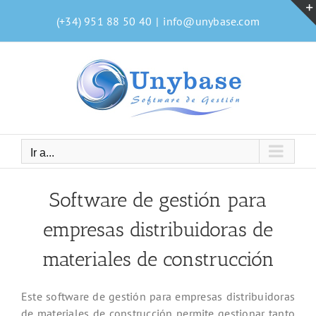
Saltar
(+34) 951 88 50 40
|
info@unybase.com
al
contenido
Ir a...
Software de gestión para
empresas distribuidoras de
materiales de construcción
Este software de gestión para empresas distribuidoras
de materiales de construcción permite gestionar tanto